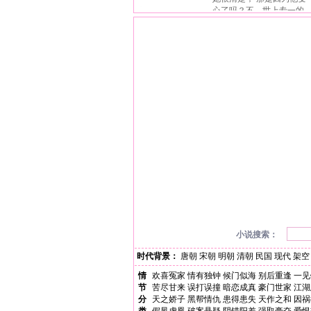
心了吗？不，世上专一的
男人并不多，她的丈夫正好是其中之一； 或是
因为他不是个好男人？不，他是个真正的好男
人，想挑出缺点都不容易。 这也不是，那也不
是，究竟是为什么呢？ 认真说来，问题并不在
他身上，而是在她身上── 因为她不爱他吗？
不，她爱他，在分别前的一刻，她终于确定她最
爱的人就是他； 那是因为她变心了吗？不，她
并没有变心，她最爱的始终是他。 这也不是，
那也不是，到底是为什么呢？ 因为……她的“心
痛”毛病又犯了；而且她累了，真的好累，所以
她选择离开。 可他却像是突然顿悟般，居然完
全变了一个人似的， 她该再给他一个机会，还
是不该……
小说搜索：
时代背景：
唐朝
宋朝
明朝
清朝
民国
现代
架空
情
欢喜冤家
情有独钟
候门似海
别后重逢
一见
节
苦尽甘来
误打误撞
暗恋成真
豪门世家
江湖
分
天之娇子
黑帮情仇
患得患失
天作之和
因祸