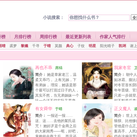
小说搜索：
行榜
月排行榜
周排行榜
最近更新列表
作家人气排行
雨晴
裘梦
黎孅
千寻
于晴
莫颜
典心
子纹
明星
阳光晴子
凯琍
谢
再也不乖
我家冬官
席绢
简介：
她是章家老三，温
简介：
朝中人
柔又乖巧， 上有兄姊，下
如冰霜、腹比
有弟妹， 理应，她该是那
对冬官首长阴
个最可以打混过日子的人，
年年晋级、官
其实不然，当兄弟姊妹一个
只差一步就登
比一个还不切实际又荒唐
却不料最后竟
时， 身为章家老三的她，竟成了家里唯一能信
抢去。 又说新任首长多年前曾以公
有女舜华
正义魔人
于晴
赖的支柱！ 这到底是好是坏？圣母啊…… 朋友
情， 让他成为朝臣口中笑柄，因
简介：
一报还一报……
简介：
世上大
说，她有个圣母属性， 一家子兄弟姊妹全赖著
传言种种，种种传言，虽使他名声
这、这……去他的絮氏诅
狼狈、比他惨
她的圣母属性， 毫无愧疚地过著他们不知天高
是欢喜。 何故？盖因如此臭名对
咒！ 她好歹是个金商之后
管他是什么正
地厚的富家子生活； 亲朋好友因著她的圣母属
一人之下、 众人之上的位置很有帮
的大家闺秀——呃，好吧，
案高手、人民
性， 恣意而畅快地予取予求，全然不知客气为
旁人最终仍无法理解 何以年年考
衰败的金商之后， 而且还
些在这偏远荒