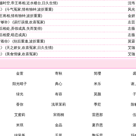
越时空,帝王将相,近水楼台,日久生情)
沈韦
离》
(斗气冤家,情有独钟,波折重重)
风光
王将相,情有独钟,波折重重)
金妍
有够诈》
(误打误撞,欢喜冤家)
左芸
后相处,弄假成真,失而复得)
左薇
后相爱,暗恋成真)
左薇
守着你》
(别后重逢,波折重重)
莫霖
教》
(天之娇女,欢喜冤家,日久生情)
艾珈
娘》
(美食情缘,欢喜冤家)
艾珈
金萱
寄秋
简璎
阳光晴子
典心
米乐
谢
绿光
有容
莫颜
香弥
浅草茉莉
季荭
陈
艾蜜莉
宋雨桐
雷恩那
米琪
金晶
夏乔恩
绿风筝
千草
陶乐思
玛