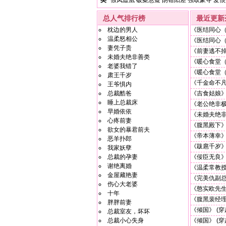
类
假凤虚凰
破案悬疑
阴错阳差
强取豪夺
爱恨
总人气排行榜
最近更新
枕边的男人
《医结同心
温柔怒相公
《医结同心
妻凭子贵
《前妻逃不
未婚夫绝非善类
《暖心食堂
老婆我错了
《暖心食堂
肃王千岁
《千金命不
王爷惧内
总裁酷爸
《吉食姑娘
睡上总裁床
《老公绝非
早婚依依
《未婚夫绝
心疼前妻
《腹黑殿下
欲女的暴君前夫
《帝本薄幸
恶羊扑郎
《跋扈千岁
我家妖孽
总裁的孕妻
《佞臣无良
谢绝离婚
《温柔常教
金屋藏艳妻
《完美仇副
伤心大老婆
《憨实欧先
十年
《腹黑裴经
胖胖前妻
《倾国》
(穿
总裁室友，坏坏
总裁小心失身
《倾国》
(穿