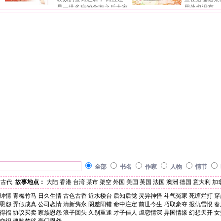
何物！ 啊，原来，是她惯坏了他们呀…… 人生
她能获陛下封为一府之长， 反之
是一世多病的金商之后大家
用处也没有─
没有重来这回事， 谁知道，在她结束了四十八
却“屈居”为副； 唯有他知道事实的
闺秀。 但，她一生良善，待人客气至极，从没
后，可真是吃足了苦头 上至村民
年的生命后， 她竟……重回十七岁？ 十七岁
他，一个生来没有名籍的人， 多
做过坏事、也从没害过人， 虽絮氏一脉注定到
把他的丰功伟业放在眼里 光是一只
啊，好个天真烂漫的青春年华， 她该怎么重过
科考，前程未卜， 心，却被无意
她这代绝后，可也该给她个好死，而不是这样人
死小鬼就整得他手足无措 还有四处
这一回呢？ 也许，她可以……不那么地“完
一抹青影扰动……
人喊打呀。 她一点也不想要变成这样好不好！
头也弄得他啼笑皆非 但最难搞的
美”……
虽说她现在真的很壮……比北瑭任何一个女人还
藏刀的“虎豹母”！ 人家说惹熊惹
壮！ 可这样顶著一张绝美容颜，却是人人除之
不要惹到恰查某 明明提分手搞失
而后快啊！ 走在大街上，有人拿刀喊砍；睡在
现在却牵拖是他个性太烂 不顾念两
床上，家乐集体谋害她…… 哇哇哇……这种日
床之谊”的情分上帮他一把 反倒联
子教她怎么过呀！ 原来名门富户看似风光，其
异形附身的村民一起“欺生” 硬是说
实还真不是人干的！她可不可以—— 去他的絮
毒，并指控他是始乱终弃的淫贼 
氏诅咒！她回不去了……她再回不去了啦……
清楚是否真要当她“未来的前夫”？
很有挑战性，而他向来无法抗拒挑
什么招数尽管使出来，他一定奉陪
全部
书名
作家
人物
情节
古代
故事地点：
大陆
香港
台湾
某市
架空
外国
美国
英国
法国
澳洲
德国
意大利
加
钟情
青梅竹马
日久生情
古色古香
近水楼台
后知后觉
灵异神怪
斗气冤家
死缠烂打
穿
恩怨
弄假成真
公司恋情
清新隽永
阴差阳错
命中注定
前世今生
巧取豪夺
报仇雪恨
春
得福
协议买卖
家族恩怨
浪子回头
久别重逢
才子佳人
虐恋情深
异国情缘
幻想天开
女