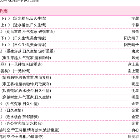
交织
魂驰梦移
豪门恩怨
列表
（下）》
(近水楼台,日久生情)
宁馨
（上）》
(近水楼台,日久生情)
宁馨
掉》
(别后重逢,斗气冤家,破镜重圆)
贝蕾
（下）》
(日久生情,美食情缘)
阳光晴子
（上）》
(日久生情,美食情缘)
阳光晴子
凡》
(重生穿越,日久生情,波折重重)
唐欢
》
(重生穿越,斗气冤家,情有独钟)
风光
极品》
(一见钟情,别后重逢)
谢上薰
非善类》
(一见钟情)
谢上薰
》
(情有独钟,波折重重,失而复得)
明星
》
(帝王将相,情有独钟,巧取豪夺)
明星
》
(欢喜冤家,近水楼台,日久生情)
明星
》
(穿越时空,斗气冤家,日久生情)
明星
授》
(斗气冤家,日久生情)
金萱
总》
(日久生情)
金萱
生》
(近水楼台,芳邻情缘)
金萱
理》
(办公室恋情,近水楼台)
金萱
越时空,帝王将相,情有独钟,波折重重)
典心
越时空,帝王将相,巧取豪夺)
唐浣纱