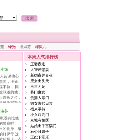
上薰
绿光
凌淑芬
梅贝儿
本周人气排行榜
正妻夜逃
卫小游
大智若愚妻
新婚夜休妻夜
人皆说他心
庶女出头天
墨黑， 甚而
再世为妃
谋不轨， 因
途顺遂的他，
将门庶女
上首长之位，
贵妻入寒门
是被仇家孙女
懒女古代日常
文对他传
福来孕转
凌淑芬
而怀恨在心。
小女踩高门
概没有比他
发臭，他却越
京城有娇医
的警察吧！
他稳坐冬官府
姑娘出手富满门
义的化身、破
助。 或许，
石心哑娘子
的好保母 这
核等第拿丙的
王妃下堂乐
僻的橘庄一点