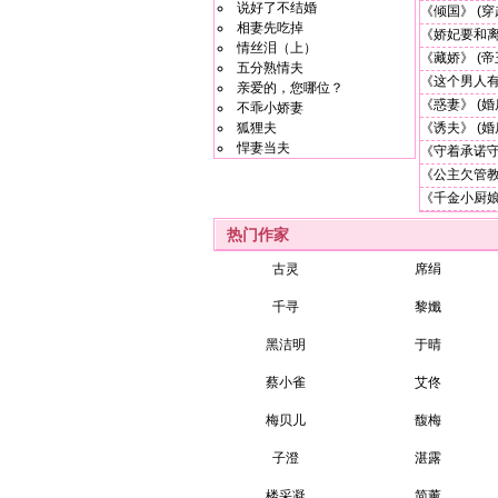
说好了不结婚
《倾国》
(穿
相妻先吃掉
《娇妃要和
情丝泪（上）
《藏娇》
(帝
五分熟情夫
《这个男人
亲爱的，您哪位？
《惑妻》
(婚
不乖小娇妻
狐狸夫
《诱夫》
(婚
悍妻当夫
《守着承诺
《公主欠管
《千金小厨
热门作家
古灵
席绢
千寻
黎孅
黑洁明
于晴
蔡小雀
艾佟
梅贝儿
馥梅
子澄
湛露
楼采凝
简薰