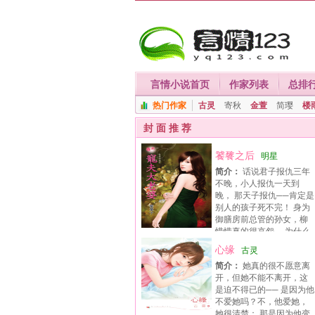
言情小说首页
作家列表
总排
热门作家
古灵
寄秋
金萱
简璎
楼
封 面 推 荐
饕餮之后
明星
简介：
话说君子报仇三年
不晚，小人报仇一天到
晚， 那天子报仇──肯定是
别人的孩子死不完！ 身为
御膳房前总管的孙女，柳
惜惜真的很哀怨， 为什么
要放著肚皮饱饱、脑袋空空的米虫日子不过……
心缘
古灵
简介：
她真的很不愿意离
开，但她不能不离开，这
是迫不得已的── 是因为他
不爱她吗？不，他爱她，
她很清楚； 那是因为他变