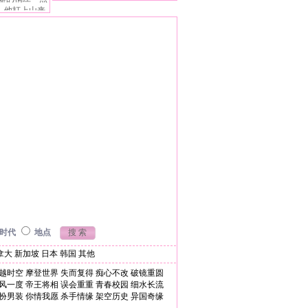
年年拿甲的他
─ 他打上山来
真相是……
下到动物全没
年前冒名赴京
“神鸡”和一个
间闯入眼底的
找“梗”的怪老
当属她这笑里
虎都可以，就是
联的人是她，
人曾有过“同
合这群被外星
他造谣她下
还撂下要他想
 这警告听起来
战 这女人有
到底……
时代
地点
拿大
新加坡
日本
韩国
其他
越时空
摩登世界
失而复得
痴心不改
破镜重圆
风一度
帝王将相
误会重重
青春校园
细水长流
扮男装
你情我愿
杀手情缘
架空历史
异国奇缘